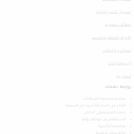
تسجيل السير الذاتية
وظائف مطلوبة
الأوراق المطلوبة للسفر
نصائح و إرشادات
أراء وإقتراحات
إتصل بنا
روابط تهمك
منصة مصادقة الشهادات
التاكد من اصدار التاشيرة من السفارة
نتيجة المستشفي الخاص
الاستعلام عن موظف وافد
صلاحية التأشيرة
بوابة مصر الرقمية