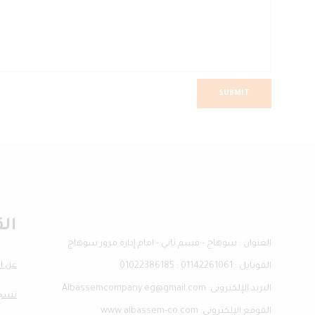
الق
العنوان : سوهاج - قسم ثاني - امام إدارة مرور سوهاج
عن ا
الموبايل : 01142261061 : 01022386185
البريد الإلكترونى: Albassemcompany.eg@gmail.com
تسجي
الموقع الإلكترونى: www.albassem-co.com