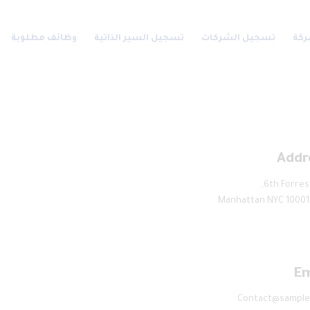
ركة
تسجيل الشركات
تسجيل السير الذاتية
وظائف مطلوبة
Addr
6th Forrest
Manhattan NYC 10001
Em
Contact@sample