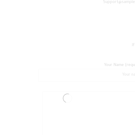
Support@sample
I
Your Name (requ