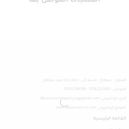
المنتجات الموصى بها
العنوان : سوهاج - قسم ثاني - امام إدارة مرور سوهاج
الموبايل : 01142261061 : 01022386185
البريد الإلكترونى: Albassemcompany.eg@gmail.com
الموقع الإلكترونى: www.albassem-co.com
القائمة الرئيسية