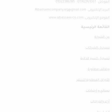
الموبايل : 01142261061 : 01022386185
البريد الإلكترونى: Albassemcompany.eg@gmail.com
الموقع الإلكترونى: www.albassem-co.com
القائمة الرئيسية
عن الشركة
تسجيل الشركات
تسجيل السير الذاتية
وظائف مطلوبة
الأوراق المطلوبة للسفر
نصائح و إرشادات
أراء وإقتراحات