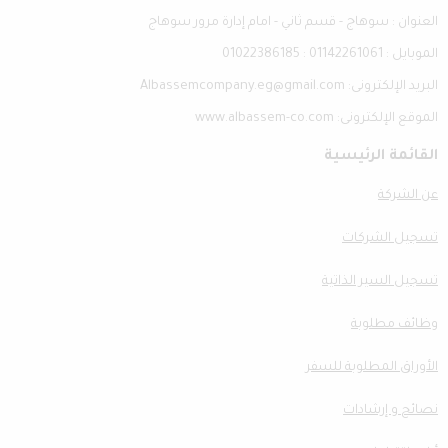
العنوان : سوهاج - قسم ثاني - امام إدارة مرور سوهاج
الموبايل : 01142261061 : 01022386185
البريد الإلكترونى: Albassemcompany.eg@gmail.com
الموقع الإلكترونى: www.albassem-co.com
القائمة الرئيسية
عن الشركة
تسجيل الشركات
تسجيل السير الذاتية
وظائف مطلوبة
الأوراق المطلوبة للسفر
نصائح و إرشادات